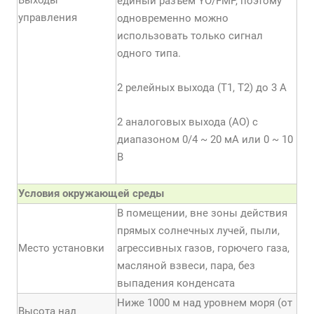
Выходы
единый разъем YО/FMP, поэтому
управления
одновременно можно
использовать только сигнал
одного типа.
2 релейных выхода (Т1, Т2) до 3 А
2 аналоговых выхода (АО) с
диапазоном 0/4 ~ 20 мА или 0 ~ 10
В
Условия окружающей среды
В помещении, вне зоны действия
прямых солнечных лучей, пыли,
Место установки
агрессивных газов, горючего газа,
масляной взвеси, пара, без
выпадения конденсата
Ниже 1000 м над уровнем моря (от
Высота над