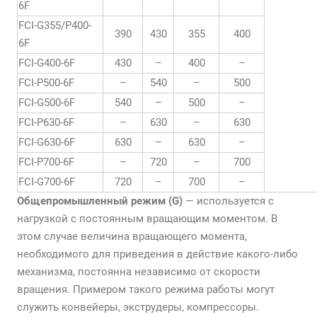
6F
FCI-G355/P400-
390
430
355
400
6F
FCI-G400-6F
430
–
400
–
FCI-P500-6F
–
540
–
500
FCI-G500-6F
540
–
500
–
FCI-P630-6F
–
630
–
630
FCI-G630-6F
630
–
630
–
FCI-P700-6F
–
720
–
700
FCI-G700-6F
720
–
700
–
Общепромышленный режим (G)
— используется с
нагрузкой с постоянным вращающим моментом. В
этом случае величина вращающего момента,
необходимого для приведения в действие какого-либо
механизма, постоянна независимо от скорости
вращения. Примером такого режима работы могут
служить конвейеры, экструдеры, компрессоры.