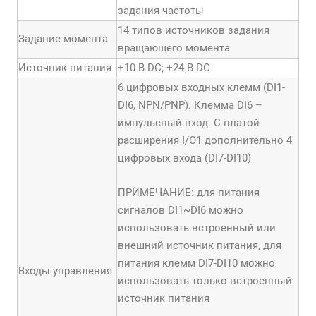
задания частоты
14 типов источников задания
Задание момента
вращающего момента
Источник питания
+10 В DC; +24 В DC
6 цифровых входных клемм (DI1-
DI6, NPN/PNP). Клемма DI6 –
импульсный вход. С платой
расширения I/O1 дополнительно 4
цифровых входа (DI7-DI10)
ПРИМЕЧАНИЕ: для питания
сигналов DI1~DI6 можно
использовать встроенный или
внешний источник питания, для
питания клемм DI7-DI10 можно
Входы управления
использовать только встроенный
источник питания