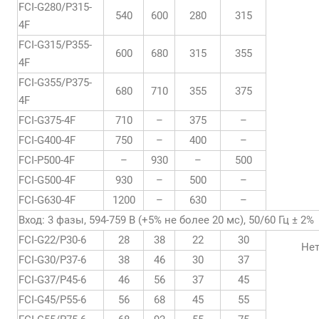
FCI-G280/P315-
540
600
280
315
4F
FCI-G315/P355-
600
680
315
355
4F
FCI-G355/P375-
680
710
355
375
4F
FCI-G375-4F
710
–
375
–
FCI-G400-4F
750
–
400
–
FCI-P500-4F
–
930
–
500
FCI-G500-4F
930
–
500
–
FCI-G630-4F
1200
–
630
–
Вход: 3 фазы, 594-759 В (+5% не более 20 мс), 50/60 Гц ± 2%
FCI-G22/P30-6
28
38
22
30
Не
FCI-G30/P37-6
38
46
30
37
FCI-G37/P45-6
46
56
37
45
FCI-G45/P55-6
56
68
45
55