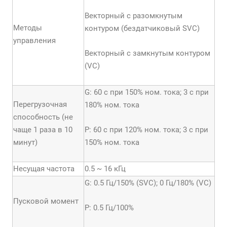
Векторный с разомкнутым
Методы
контуром (бездатчиковый SVC)
управления
Векторный с замкнутым контуром
(VC)
G: 60 с при 150% ном. тока; 3 с при
Перегрузочная
180% ном. тока
способность (не
чаще 1 раза в 10
P: 60 с при 120% ном. тока; 3 с при
минут)
150% ном. тока
Несущая частота
0.5 ~ 16 кГц
G: 0.5 Гц/150% (SVC); 0 Гц/180% (VC)
Пусковой момент
Р: 0.5 Гц/100%