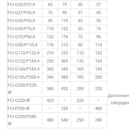
FCI-G30/P37-4
60
75
30
37
FCI-G37/P45-4
75
90
37
45
FCI-G45/P55-4
90
110
45
55
FCI-G55/P75-4
110
152
55
75
FCI-G75/P90-4
152
176
75
90
FCI-G90/P110-4
176
210
90
110
FCI-G110/P132-4
210
253
110
132
FCI-G132/P160-4
253
300
132
160
FCI-G160/P185-4
300
340
160
185
FCI-G185/P200-4
340
380
185
200
FCI-G200/P220-
380
420
200
220
4F
Дополнит
FCI-G220-4F
420
–
220
–
оборудо
FCI-P250-4F
–
250
–
480
FCI-G250/P280-
480
540
250
280
4F