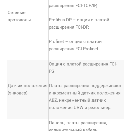
расширения FCI-TCP/IP,
Сетевые
протоколы
Profibus DP – опция с платой
расширения FCI-DP,
Profinet – опция с платой
расширения FCI-Profinet
Опция с платой расширения FCI-
PG.
Датчик положения
Платы расширения поддерживают
(энкодер)
инкрементный датчик положения
АBZ, инкрементный датчик
положения UVW и резольвер.
Панель, платы расширения,
удлинительный кабель,