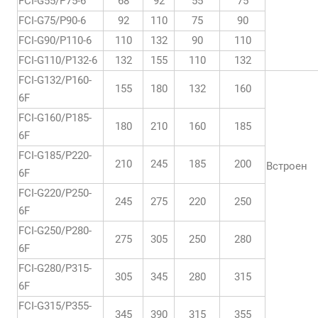
FCI-G55/P75-6
68
92
55
75
FCI-G75/P90-6
92
110
75
90
FCI-G90/P110-6
110
132
90
110
FCI-G110/P132-6
132
155
110
132
FCI-G132/P160-
155
180
132
160
6F
FCI-G160/P185-
180
210
160
185
6F
FCI-G185/P220-
210
245
185
200
Встроен
6F
FCI-G220/P250-
245
275
220
250
6F
FCI-G250/P280-
275
305
250
280
6F
FCI-G280/P315-
305
345
280
315
6F
FCI-G315/P355-
345
390
315
355