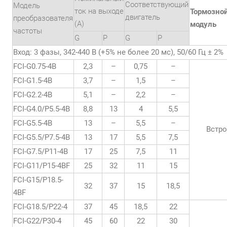
Соответствующий
Модель
ток на выходе
Тормозно
двигатель
преобразователя
(А)
модуль
частоты
G
P
G
P
Вход: 3 фазы, 342-440 В (+5% не более 20 мс), 50/60 Гц ± 2%
FCI-G0.75-4B
2,3
–
0,75
–
FCI-G1.5-4B
3,7
–
1,5
–
FCI-G2.2-4B
5,1
–
2,2
–
FCI-G4.0/P5.5-4B
8,8
13
4
5,5
FCI-G5.5-4B
13
–
5,5
–
Встр
FCI-G5.5/P7.5-4B
13
17
5,5
7,5
FCI-G7.5/P11-4B
17
25
7,5
11
FCI-G11/P15-4BF
25
32
11
15
FCI-G15/P18.5-
32
37
15
18,5
4BF
FCI-G18.5/P22-4
37
45
18,5
22
FCI-G22/P30-4
45
60
22
30