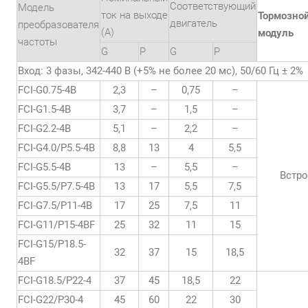
Соответствующий
Модель
ток на выходе
Тормозно
двигатель
преобразователя
(А)
модуль
частоты
G
P
G
P
Вход: 3 фазы, 342-440 В (+5% не более 20 мс), 50/60 Гц ± 2%
FCI-G0.75-4B
2,3
–
0,75
–
FCI-G1.5-4B
3,7
–
1,5
–
FCI-G2.2-4B
5,1
–
2,2
–
FCI-G4.0/P5.5-4B
8,8
13
4
5,5
FCI-G5.5-4B
13
–
5,5
–
Встр
FCI-G5.5/P7.5-4B
13
17
5,5
7,5
FCI-G7.5/P11-4B
17
25
7,5
11
FCI-G11/P15-4BF
25
32
11
15
FCI-G15/P18.5-
32
37
15
18,5
4BF
FCI-G18.5/P22-4
37
45
18,5
22
FCI-G22/P30-4
45
60
22
30