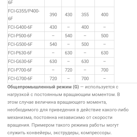
6F
FCI-G355/P400-
390
430
355
400
6F
FCI-G400-6F
430
–
400
–
FCI-P500-6F
–
540
–
500
FCI-G500-6F
540
–
500
–
FCI-P630-6F
–
630
–
630
FCI-G630-6F
630
–
630
–
FCI-P700-6F
–
720
–
700
FCI-G700-6F
720
–
700
–
Общепромышленный режим (G)
— используется с
нагрузкой с постоянным вращающим моментом. В
этом случае величина вращающего момента,
необходимого для приведения в действие какого-либо
механизма, постоянна независимо от скорости
вращения. Примером такого режима работы могут
служить конвейеры, экструдеры, компрессоры.