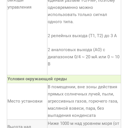
Выходы
единый разъем YО/FMP, поэтому
управления
одновременно можно
использовать только сигнал
одного типа.
2 релейных выхода (Т1, Т2) до 3 А
2 аналоговых выхода (АО) с
диапазоном 0/4 ~ 20 мА или 0 ~ 10
В
Условия окружающей среды
В помещении, вне зоны действия
прямых солнечных лучей, пыли,
Место установки
агрессивных газов, горючего газа,
масляной взвеси, пара, без
выпадения конденсата
Ниже 1000 м над уровнем моря (от
Высота над