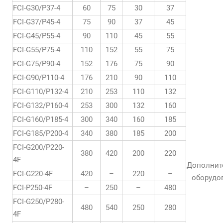
FCI-G30/P37-4
60
75
30
37
FCI-G37/P45-4
75
90
37
45
FCI-G45/P55-4
90
110
45
55
FCI-G55/P75-4
110
152
55
75
FCI-G75/P90-4
152
176
75
90
FCI-G90/P110-4
176
210
90
110
FCI-G110/P132-4
210
253
110
132
FCI-G132/P160-4
253
300
132
160
FCI-G160/P185-4
300
340
160
185
FCI-G185/P200-4
340
380
185
200
FCI-G200/P220-
380
420
200
220
4F
Дополнит
FCI-G220-4F
420
–
220
–
оборудо
FCI-P250-4F
–
250
–
480
FCI-G250/P280-
480
540
250
280
4F