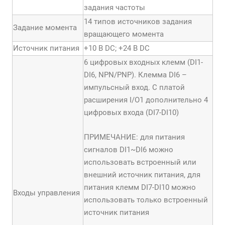
задания частоты
14 типов источников задания
Задание момента
вращающего момента
Источник питания
+10 В DC; +24 В DC
6 цифровых входных клемм (DI1-
DI6, NPN/PNP). Клемма DI6 –
импульсный вход. С платой
расширения I/O1 дополнительно 4
цифровых входа (DI7-DI10)
ПРИМЕЧАНИЕ: для питания
сигналов DI1~DI6 можно
использовать встроенный или
внешний источник питания, для
питания клемм DI7-DI10 можно
Входы управления
использовать только встроенный
источник питания