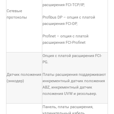
расширения FCI-TCP/IP,
Сетевые
протоколы
Profibus DP – опция с платой
расширения FCI-DP,
Profinet – опция с платой
расширения FCI-Profinet
Опция с платой расширения FCI-
PG.
Датчик положения
Платы расширения поддерживают
(энкодер)
инкрементный датчик положения
АBZ, инкрементный датчик
положения UVW и резольвер.
Панель, платы расширения,
удлинительный кабель,