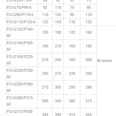
FCI-G55/P75-6
68
92
55
75
FCI-G75/P90-6
92
110
75
90
FCI-G90/P110-6
110
132
90
110
FCI-G110/P132-6
132
155
110
132
FCI-G132/P160-
155
180
132
160
6F
FCI-G160/P185-
180
210
160
185
6F
FCI-G185/P220-
210
245
185
200
Встроен
6F
FCI-G220/P250-
245
275
220
250
6F
FCI-G250/P280-
275
305
250
280
6F
FCI-G280/P315-
305
345
280
315
6F
FCI-G315/P355-
345
390
315
355