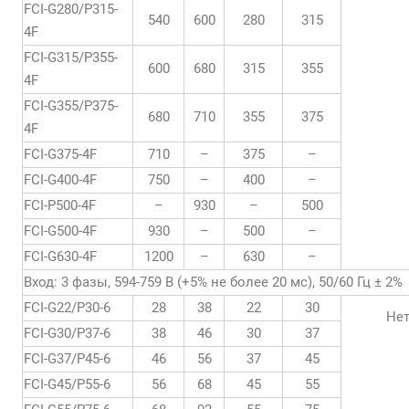
FCI-G280/P315-
540
600
280
315
4F
FCI-G315/P355-
600
680
315
355
4F
FCI-G355/P375-
680
710
355
375
4F
FCI-G375-4F
710
–
375
–
FCI-G400-4F
750
–
400
–
FCI-P500-4F
–
930
–
500
FCI-G500-4F
930
–
500
–
FCI-G630-4F
1200
–
630
–
Вход: 3 фазы, 594-759 В (+5% не более 20 мс), 50/60 Гц ± 2%
FCI-G22/P30-6
28
38
22
30
Не
FCI-G30/P37-6
38
46
30
37
FCI-G37/P45-6
46
56
37
45
FCI-G45/P55-6
56
68
45
55