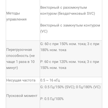
Векторный с разомкнутым
Методы
контуром (бездатчиковый SVC)
управления
Векторный с замкнутым контуром
(VC)
G: 60 с при 150% ном. тока; 3 с при
Перегрузочная
180% ном. тока
способность (не
чаще 1 раза в 10
P: 60 с при 120% ном. тока; 3 с при
минут)
150% ном. тока
Несущая частота
0.5 ~ 16 кГц
G: 0.5 Гц/150% (SVC); 0 Гц/180% (VC)
Пусковой момент
Р: 0.5 Гц/100%