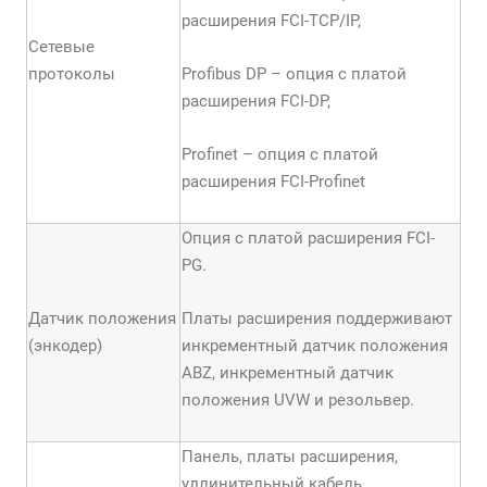
расширения FCI-TCP/IP,
Сетевые
протоколы
Profibus DP – опция с платой
расширения FCI-DP,
Profinet – опция с платой
расширения FCI-Profinet
Опция с платой расширения FCI-
PG.
Датчик положения
Платы расширения поддерживают
(энкодер)
инкрементный датчик положения
АBZ, инкрементный датчик
положения UVW и резольвер.
Панель, платы расширения,
удлинительный кабель,