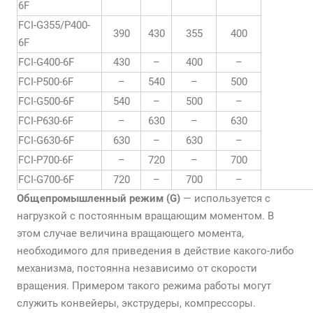
6F
FCI-G355/P400-
390
430
355
400
6F
FCI-G400-6F
430
–
400
–
FCI-P500-6F
–
540
–
500
FCI-G500-6F
540
–
500
–
FCI-P630-6F
–
630
–
630
FCI-G630-6F
630
–
630
–
FCI-P700-6F
–
720
–
700
FCI-G700-6F
720
–
700
–
Общепромышленный режим (G)
— используется с
нагрузкой с постоянным вращающим моментом. В
этом случае величина вращающего момента,
необходимого для приведения в действие какого-либо
механизма, постоянна независимо от скорости
вращения. Примером такого режима работы могут
служить конвейеры, экструдеры, компрессоры.