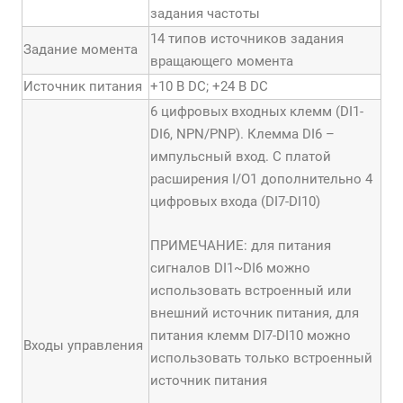
задания частоты
14 типов источников задания
Задание момента
вращающего момента
Источник питания
+10 В DC; +24 В DC
6 цифровых входных клемм (DI1-
DI6, NPN/PNP). Клемма DI6 –
импульсный вход. С платой
расширения I/O1 дополнительно 4
цифровых входа (DI7-DI10)
ПРИМЕЧАНИЕ: для питания
сигналов DI1~DI6 можно
использовать встроенный или
внешний источник питания, для
питания клемм DI7-DI10 можно
Входы управления
использовать только встроенный
источник питания