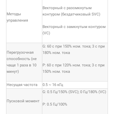
Векторный с разомкнутым
Методы
контуром (бездатчиковый SVC)
управления
Векторный с замкнутым контуром
(VC)
G: 60 с при 150% ном. тока; 3 с при
Перегрузочная
180% ном. тока
способность (не
чаще 1 раза в 10
P: 60 с при 120% ном. тока; 3 с при
минут)
150% ном. тока
Несущая частота
0.5 ~ 16 кГц
G: 0.5 Гц/150% (SVC); 0 Гц/180% (VC)
Пусковой момент
Р: 0.5 Гц/100%