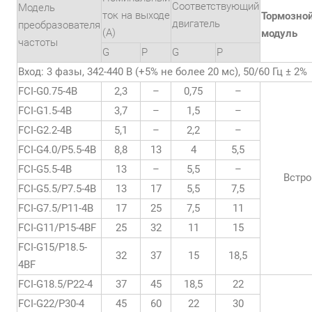
Соответствующий
Модель
ток на выходе
Тормозно
двигатель
преобразователя
(А)
модуль
частоты
G
P
G
P
Вход: 3 фазы, 342-440 В (+5% не более 20 мс), 50/60 Гц ± 2%
FCI-G0.75-4B
2,3
–
0,75
–
FCI-G1.5-4B
3,7
–
1,5
–
FCI-G2.2-4B
5,1
–
2,2
–
FCI-G4.0/P5.5-4B
8,8
13
4
5,5
FCI-G5.5-4B
13
–
5,5
–
Встр
FCI-G5.5/P7.5-4B
13
17
5,5
7,5
FCI-G7.5/P11-4B
17
25
7,5
11
FCI-G11/P15-4BF
25
32
11
15
FCI-G15/P18.5-
32
37
15
18,5
4BF
FCI-G18.5/P22-4
37
45
18,5
22
FCI-G22/P30-4
45
60
22
30