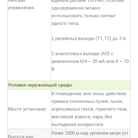
Выходы
единый разъем YО/FMP, поэтому
управления
одновременно можно
использовать только сигнал
одного типа.
2 релейных выхода (Т1, Т2) до 3 А
2 аналоговых выхода (АО) с
диапазоном 0/4 ~ 20 мА или 0 ~ 10
В
Условия окружающей среды
В помещении, вне зоны действия
прямых солнечных лучей, пыли,
Место установки
агрессивных газов, горючего газа,
масляной взвеси, пара, без
выпадения конденсата
Ниже 1000 м над уровнем моря (от
Высота над