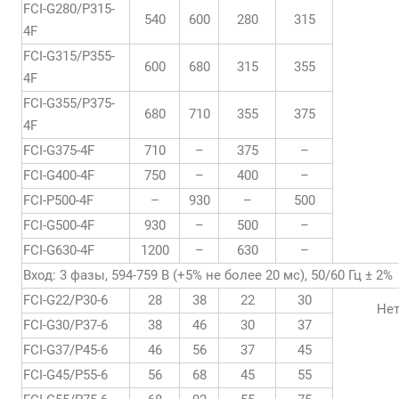
FCI-G280/P315-
540
600
280
315
4F
FCI-G315/P355-
600
680
315
355
4F
FCI-G355/P375-
680
710
355
375
4F
FCI-G375-4F
710
–
375
–
FCI-G400-4F
750
–
400
–
FCI-P500-4F
–
930
–
500
FCI-G500-4F
930
–
500
–
FCI-G630-4F
1200
–
630
–
Вход: 3 фазы, 594-759 В (+5% не более 20 мс), 50/60 Гц ± 2%
FCI-G22/P30-6
28
38
22
30
Не
FCI-G30/P37-6
38
46
30
37
FCI-G37/P45-6
46
56
37
45
FCI-G45/P55-6
56
68
45
55