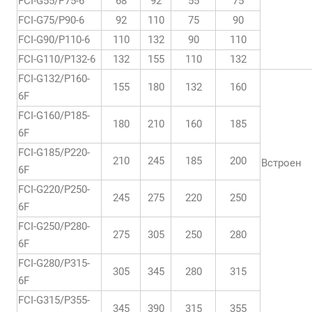
FCI-G55/P75-6
68
92
55
75
FCI-G75/P90-6
92
110
75
90
FCI-G90/P110-6
110
132
90
110
FCI-G110/P132-6
132
155
110
132
FCI-G132/P160-
155
180
132
160
6F
FCI-G160/P185-
180
210
160
185
6F
FCI-G185/P220-
210
245
185
200
Встроен
6F
FCI-G220/P250-
245
275
220
250
6F
FCI-G250/P280-
275
305
250
280
6F
FCI-G280/P315-
305
345
280
315
6F
FCI-G315/P355-
345
390
315
355