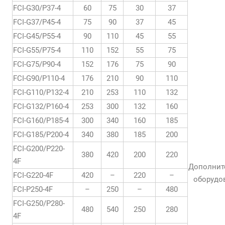
FCI-G30/P37-4
60
75
30
37
FCI-G37/P45-4
75
90
37
45
FCI-G45/P55-4
90
110
45
55
FCI-G55/P75-4
110
152
55
75
FCI-G75/P90-4
152
176
75
90
FCI-G90/P110-4
176
210
90
110
FCI-G110/P132-4
210
253
110
132
FCI-G132/P160-4
253
300
132
160
FCI-G160/P185-4
300
340
160
185
FCI-G185/P200-4
340
380
185
200
FCI-G200/P220-
380
420
200
220
4F
Дополнит
FCI-G220-4F
420
–
220
–
оборудо
FCI-P250-4F
–
250
–
480
FCI-G250/P280-
480
540
250
280
4F