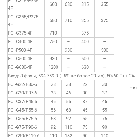
FCI-G315/P355-
600
680
315
355
4F
FCI-G355/P375-
680
710
355
375
4F
FCI-G375-4F
710
–
375
–
FCI-G400-4F
750
–
400
–
FCI-P500-4F
–
930
–
500
FCI-G500-4F
930
–
500
–
FCI-G630-4F
1200
–
630
–
Вход: 3 фазы, 594-759 В (+5% не более 20 мс), 50/60 Гц ± 2%
FCI-G22/P30-6
28
38
22
30
Не
FCI-G30/P37-6
38
46
30
37
FCI-G37/P45-6
46
56
37
45
FCI-G45/P55-6
56
68
45
55
FCI-G55/P75-6
68
92
55
75
FCI-G75/P90-6
92
110
75
90
FCI-G90/P110-6
110
132
90
110