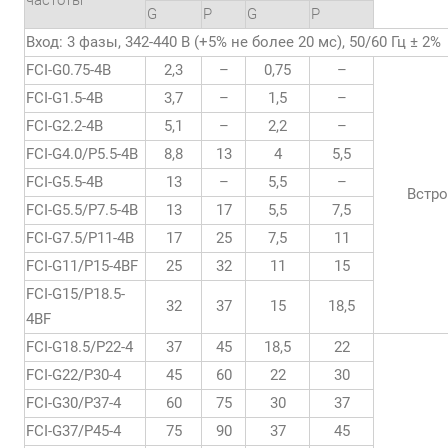
частоты
G
P
G
P
Вход: 3 фазы, 342-440 В (+5% не более 20 мс), 50/60 Гц ± 2%
FCI-G0.75-4B
2,3
–
0,75
–
FCI-G1.5-4B
3,7
–
1,5
–
FCI-G2.2-4B
5,1
–
2,2
–
FCI-G4.0/P5.5-4B
8,8
13
4
5,5
FCI-G5.5-4B
13
–
5,5
–
Встр
FCI-G5.5/P7.5-4B
13
17
5,5
7,5
FCI-G7.5/P11-4B
17
25
7,5
11
FCI-G11/P15-4BF
25
32
11
15
FCI-G15/P18.5-
32
37
15
18,5
4BF
FCI-G18.5/P22-4
37
45
18,5
22
FCI-G22/P30-4
45
60
22
30
FCI-G30/P37-4
60
75
30
37
FCI-G37/P45-4
75
90
37
45