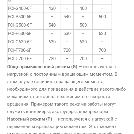
6F
FCI-G400-6F
430
–
400
–
FCI-P500-6F
–
540
–
500
FCI-G500-6F
540
–
500
–
FCI-P630-6F
–
630
–
630
FCI-G630-6F
630
–
630
–
FCI-P700-6F
–
720
–
700
FCI-G700-6F
720
–
700
–
Общепромышленный режим (G)
— используется с
нагрузкой с постоянным вращающим моментом. В
этом случае величина вращающего момента,
необходимого для приведения в действие какого-либо
механизма, постоянна независимо от скорости
вращения. Примером такого режима работы могут
служить конвейеры, экструдеры, компрессоры.
Насосный режим (P)
— используется с нагрузкой с
переменным вращающим моментом. Этот момент