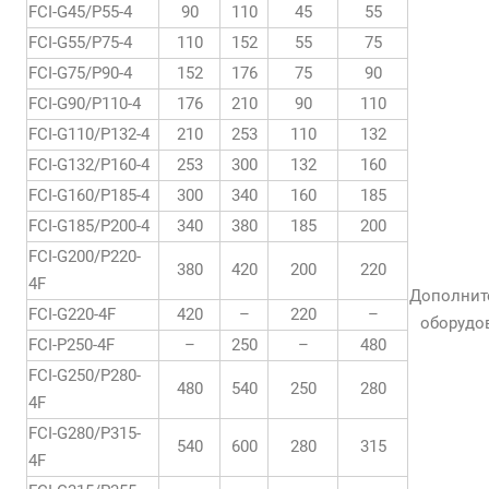
FCI-G45/P55-4
90
110
45
55
FCI-G55/P75-4
110
152
55
75
FCI-G75/P90-4
152
176
75
90
FCI-G90/P110-4
176
210
90
110
FCI-G110/P132-4
210
253
110
132
FCI-G132/P160-4
253
300
132
160
FCI-G160/P185-4
300
340
160
185
FCI-G185/P200-4
340
380
185
200
FCI-G200/P220-
380
420
200
220
4F
Дополнит
FCI-G220-4F
420
–
220
–
оборудо
FCI-P250-4F
–
250
–
480
FCI-G250/P280-
480
540
250
280
4F
FCI-G280/P315-
540
600
280
315
4F