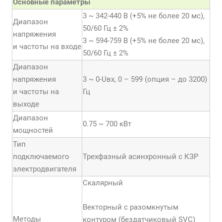
Основные параметры
3 ~ 342-440 В (+5% не более 20 мс),
Диапазон
50/60 Гц ± 2%
напряжения
3 ~ 594-759 В (+5% не более 20 мс),
и частоты на входе
50/60 Гц ± 2%
Диапазон
напряжения
3 ~ 0-Uвх, 0 – 599 (опция – до 3200)
и частоты на
Гц
выходе
Диапазон
0.75 ~ 700 кВт
мощностей
Тип
подключаемого
Трехфазный асинхронный с КЗР
электродвигателя
Скалярный
Векторный с разомкнутым
Методы
контуром (бездатчиковый SVC)