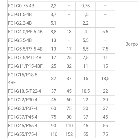
FCI-G0.75-4B
2,3
–
0,75
–
FCI-G1.5-4B
3,7
–
1,5
–
FCI-G2.2-4B
5,1
–
2,2
–
FCI-G4.0/P5.5-4B
8,8
13
4
5,5
FCI-G5.5-4B
13
–
5,5
–
Встр
FCI-G5.5/P7.5-4B
13
17
5,5
7,5
FCI-G7.5/P11-4B
17
25
7,5
11
FCI-G11/P15-4BF
25
32
11
15
FCI-G15/P18.5-
32
37
15
18,5
4BF
FCI-G18.5/P22-4
37
45
18,5
22
FCI-G22/P30-4
45
60
22
30
FCI-G30/P37-4
60
75
30
37
FCI-G37/P45-4
75
90
37
45
FCI-G45/P55-4
90
110
45
55
FCI-G55/P75-4
110
152
55
75