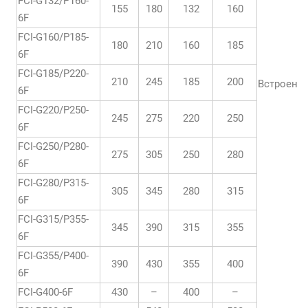
FCI-G132/P160-
155
180
132
160
6F
FCI-G160/P185-
180
210
160
185
6F
FCI-G185/P220-
210
245
185
200
Встроен
6F
FCI-G220/P250-
245
275
220
250
6F
FCI-G250/P280-
275
305
250
280
6F
FCI-G280/P315-
305
345
280
315
6F
FCI-G315/P355-
345
390
315
355
6F
FCI-G355/P400-
390
430
355
400
6F
FCI-G400-6F
430
–
400
–