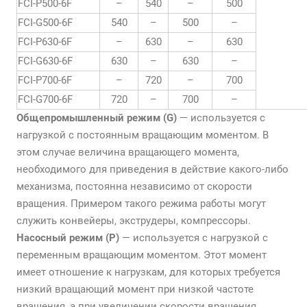
FCI-P500-6F
–
540
–
500
FCI-G500-6F
540
–
500
–
FCI-P630-6F
–
630
–
630
FCI-G630-6F
630
–
630
–
FCI-P700-6F
–
720
–
700
FCI-G700-6F
720
–
700
–
Общепромышленный режим (G)
— используется с
нагрузкой с постоянным вращающим моментом. В
этом случае величина вращающего момента,
необходимого для приведения в действие какого-либо
механизма, постоянна независимо от скорости
вращения. Примером такого режима работы могут
служить конвейеры, экструдеры, компрессоры.
Насосный режим (P)
— используется с нагрузкой с
переменным вращающим моментом. Этот момент
имеет отношение к нагрузкам, для которых требуется
низкий вращающий момент при низкой частоте
вращения, а при увеличении скорости вращения