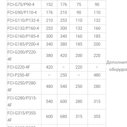
FCI-G75/P90-4
152
176
75
90
FCI-G90/P110-4
176
210
90
110
FCI-G110/P132-4
210
253
110
132
FCI-G132/P160-4
253
300
132
160
FCI-G160/P185-4
300
340
160
185
FCI-G185/P200-4
340
380
185
200
FCI-G200/P220-
380
420
200
220
4F
Дополнит
FCI-G220-4F
420
–
220
–
оборудо
FCI-P250-4F
–
250
–
480
FCI-G250/P280-
480
540
250
280
4F
FCI-G280/P315-
540
600
280
315
4F
FCI-G315/P355-
600
680
315
355
4F