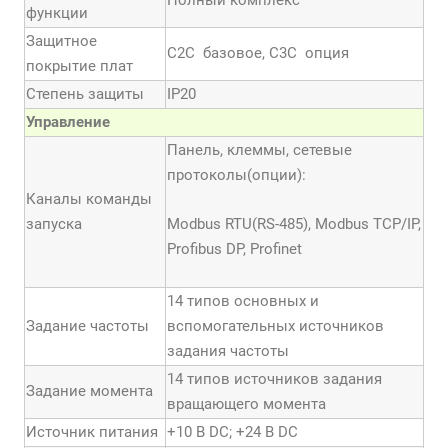
Полный комплекс
функции
Защитное
С2С базовое, С3С опция
покрытие плат
Степень защиты
IP20
Управление
Панель, клеммы, сетевые
протоколы(опции):
Каналы команды
запуска
Modbus RTU(RS-485), Modbus TCP/IP,
Profibus DP, Profinet
14 типов основных и
Задание частоты
вспомогательных источников
задания частоты
14 типов источников задания
Задание момента
вращающего момента
Источник питания
+10 В DC; +24 В DC